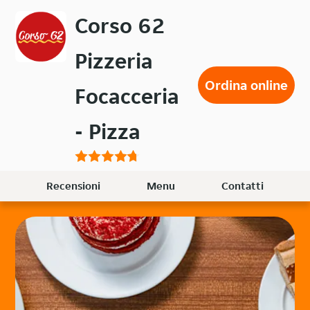
Passa
Corso 62
al
contenuto
Pizzeria
principale
Ordina online
Focacceria
- Pizza
Recensioni
Menu
Contatti